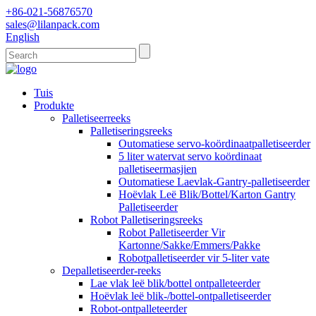
+86-021-56876570
sales@lilanpack.com
English
Tuis
Produkte
Palletiseerreeks
Palletiseringsreeks
Outomatiese servo-koördinaatpalletiseerder
5 liter watervat servo koördinaat
palletiseermasjien
Outomatiese Laevlak-Gantry-palletiseerder
Hoëvlak Leë Blik/Bottel/Karton Gantry
Palletiseerder
Robot Palletiseringsreeks
Robot Palletiseerder Vir
Kartonne/Sakke/Emmers/Pakke
Robotpalletiseerder vir 5-liter vate
Depalletiseerder-reeks
Lae vlak leë blik/bottel ontpalleteerder
Hoëvlak leë blik-/bottel-ontpalletiseerder
Robot-ontpalleteerder