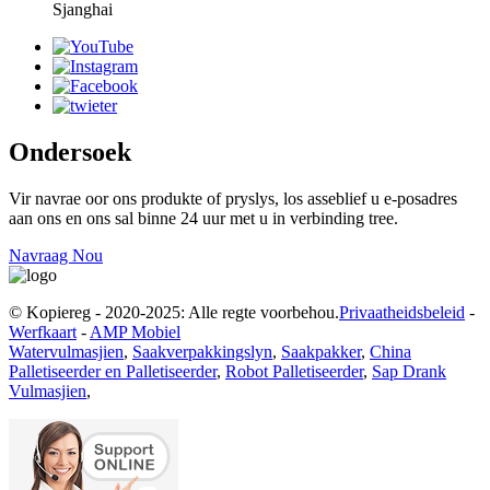
Sjanghai
Ondersoek
Vir navrae oor ons produkte of pryslys, los asseblief u e-posadres
aan ons en ons sal binne 24 uur met u in verbinding tree.
Navraag Nou
© Kopiereg - 2020-2025: Alle regte voorbehou.
Privaatheidsbeleid
-
Werfkaart
-
AMP Mobiel
Watervulmasjien
,
Saakverpakkingslyn
,
Saakpakker
,
China
Palletiseerder en Palletiseerder
,
Robot Palletiseerder
,
Sap Drank
Vulmasjien
,