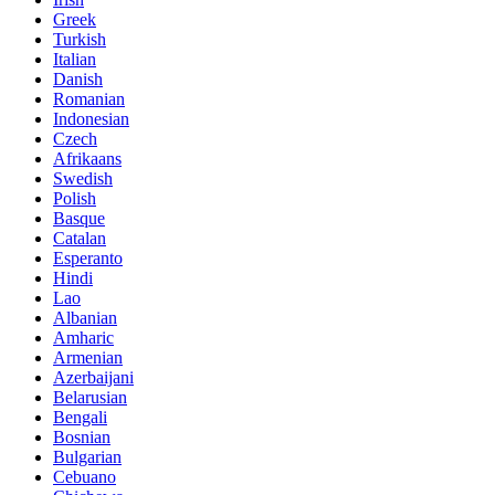
Greek
Turkish
Italian
Danish
Romanian
Indonesian
Czech
Afrikaans
Swedish
Polish
Basque
Catalan
Esperanto
Hindi
Lao
Albanian
Amharic
Armenian
Azerbaijani
Belarusian
Bengali
Bosnian
Bulgarian
Cebuano