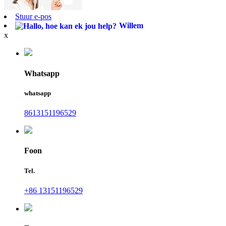
Stuur e-pos
Willem
x
Whatsapp
whatsapp
8613151196529
Foon
Tel.
+86 13151196529