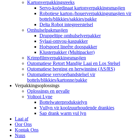
Kartonverpakkingsreeks
Servo-koördinaat kartonverpakkingsmasjien
Robotiese karton-/houerverpakkingsmasjien vir
bottels/blikkies/sakkies/pakke
Delta Robot integreerstelsel
Omhulselpakmasjien
Druppeltipe omhulselverpakker
Sylaai-omvou-kaspakker
Hoëspoed lineêre doospakker
Klusterpakker (Multipacker)
Krimpfilmverpakkingsmasjien
Outomatiese Retort Mandjie Laai en Los Stelsel
Outomatiese berging en herwinning (AS/RS)
Outomatiese vervoerbandstelsel vir
bottels/blikkies/kartonne/pakke
Verpakkingsoplossings
Oplossings en gevalle
Voltooi Lyne
Bottelwaterproduksielyn
Vullyn vir koolzuurhoudende drankies
Sap drank warm vul lyn
Laai af
Oor Ons
Kontak Ons
Nuus