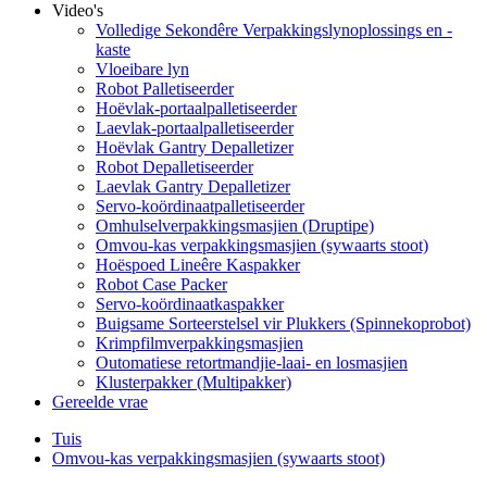
Video's
Volledige Sekondêre Verpakkingslynoplossings en -
kaste
Vloeibare lyn
Robot Palletiseerder
Hoëvlak-portaalpalletiseerder
Laevlak-portaalpalletiseerder
Hoëvlak Gantry Depalletizer
Robot Depalletiseerder
Laevlak Gantry Depalletizer
Servo-koördinaatpalletiseerder
Omhulselverpakkingsmasjien (Druptipe)
Omvou-kas verpakkingsmasjien (sywaarts stoot)
Hoëspoed Lineêre Kaspakker
Robot Case Packer
Servo-koördinaatkaspakker
Buigsame Sorteerstelsel vir Plukkers (Spinnekoprobot)
Krimpfilmverpakkingsmasjien
Outomatiese retortmandjie-laai- en losmasjien
Klusterpakker (Multipakker)
Gereelde vrae
Tuis
Omvou-kas verpakkingsmasjien (sywaarts stoot)