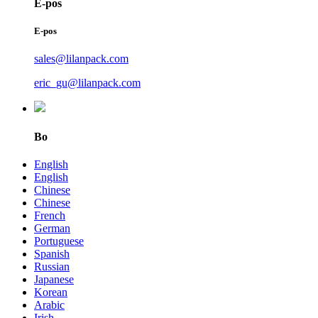
E-pos
E-pos
sales@lilanpack.com
eric_gu@lilanpack.com
Bo
English
English
Chinese
Chinese
French
German
Portuguese
Spanish
Russian
Japanese
Korean
Arabic
Irish