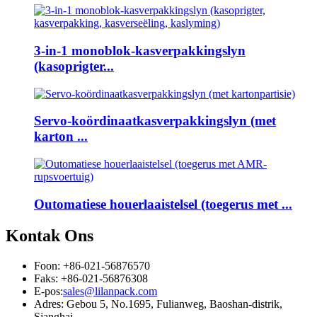
3-in-1 monoblok-kasverpakkingslyn
(kasoprigter...
Servo-koördinaatkasverpakkingslyn (met
karton ...
Outomatiese houerlaaistelsel (toegerus met ...
Kontak Ons
Foon: +86-021-56876570
Faks: +86-021-56876308
E-pos:
sales@lilanpack.com
Adres: Gebou 5, No.1695, Fulianweg, Baoshan-distrik,
Sjanghai