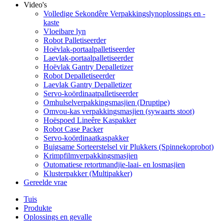
Video's
Volledige Sekondêre Verpakkingslynoplossings en -
kaste
Vloeibare lyn
Robot Palletiseerder
Hoëvlak-portaalpalletiseerder
Laevlak-portaalpalletiseerder
Hoëvlak Gantry Depalletizer
Robot Depalletiseerder
Laevlak Gantry Depalletizer
Servo-koördinaatpalletiseerder
Omhulselverpakkingsmasjien (Druptipe)
Omvou-kas verpakkingsmasjien (sywaarts stoot)
Hoëspoed Lineêre Kaspakker
Robot Case Packer
Servo-koördinaatkaspakker
Buigsame Sorteerstelsel vir Plukkers (Spinnekoprobot)
Krimpfilmverpakkingsmasjien
Outomatiese retortmandjie-laai- en losmasjien
Klusterpakker (Multipakker)
Gereelde vrae
Tuis
Produkte
Oplossings en gevalle