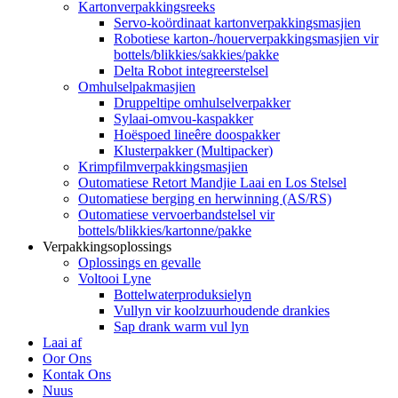
Kartonverpakkingsreeks
Servo-koördinaat kartonverpakkingsmasjien
Robotiese karton-/houerverpakkingsmasjien vir
bottels/blikkies/sakkies/pakke
Delta Robot integreerstelsel
Omhulselpakmasjien
Druppeltipe omhulselverpakker
Sylaai-omvou-kaspakker
Hoëspoed lineêre doospakker
Klusterpakker (Multipacker)
Krimpfilmverpakkingsmasjien
Outomatiese Retort Mandjie Laai en Los Stelsel
Outomatiese berging en herwinning (AS/RS)
Outomatiese vervoerbandstelsel vir
bottels/blikkies/kartonne/pakke
Verpakkingsoplossings
Oplossings en gevalle
Voltooi Lyne
Bottelwaterproduksielyn
Vullyn vir koolzuurhoudende drankies
Sap drank warm vul lyn
Laai af
Oor Ons
Kontak Ons
Nuus