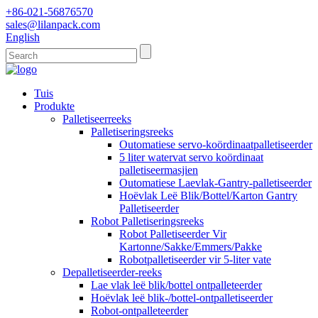
+86-021-56876570
sales@lilanpack.com
English
Tuis
Produkte
Palletiseerreeks
Palletiseringsreeks
Outomatiese servo-koördinaatpalletiseerder
5 liter watervat servo koördinaat
palletiseermasjien
Outomatiese Laevlak-Gantry-palletiseerder
Hoëvlak Leë Blik/Bottel/Karton Gantry
Palletiseerder
Robot Palletiseringsreeks
Robot Palletiseerder Vir
Kartonne/Sakke/Emmers/Pakke
Robotpalletiseerder vir 5-liter vate
Depalletiseerder-reeks
Lae vlak leë blik/bottel ontpalleteerder
Hoëvlak leë blik-/bottel-ontpalletiseerder
Robot-ontpalleteerder