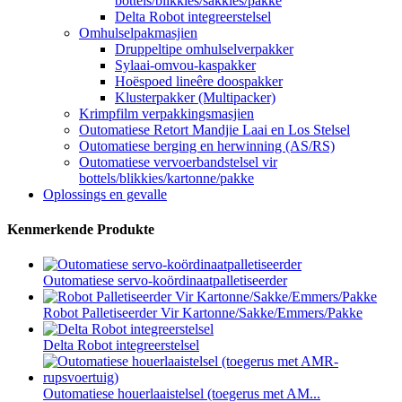
bottels/blikkies/sakkies/pakke
Delta Robot integreerstelsel
Omhulselpakmasjien
Druppeltipe omhulselverpakker
Sylaai-omvou-kaspakker
Hoëspoed lineêre doospakker
Klusterpakker (Multipacker)
Krimpfilm verpakkingsmasjien
Outomatiese Retort Mandjie Laai en Los Stelsel
Outomatiese berging en herwinning (AS/RS)
Outomatiese vervoerbandstelsel vir
bottels/blikkies/kartonne/pakke
Oplossings en gevalle
Kenmerkende Produkte
Outomatiese servo-koördinaatpalletiseerder
Robot Palletiseerder Vir Kartonne/Sakke/Emmers/Pakke
Delta Robot integreerstelsel
Outomatiese houerlaaistelsel (toegerus met AM...