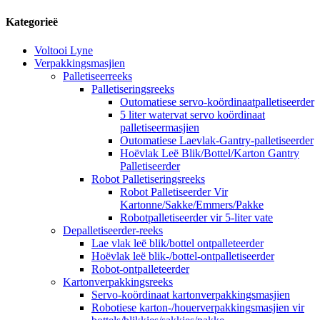
Kategorieë
Voltooi Lyne
Verpakkingsmasjien
Palletiseerreeks
Palletiseringsreeks
Outomatiese servo-koördinaatpalletiseerder
5 liter watervat servo koördinaat
palletiseermasjien
Outomatiese Laevlak-Gantry-palletiseerder
Hoëvlak Leë Blik/Bottel/Karton Gantry
Palletiseerder
Robot Palletiseringsreeks
Robot Palletiseerder Vir
Kartonne/Sakke/Emmers/Pakke
Robotpalletiseerder vir 5-liter vate
Depalletiseerder-reeks
Lae vlak leë blik/bottel ontpalleteerder
Hoëvlak leë blik-/bottel-ontpalletiseerder
Robot-ontpalleteerder
Kartonverpakkingsreeks
Servo-koördinaat kartonverpakkingsmasjien
Robotiese karton-/houerverpakkingsmasjien vir