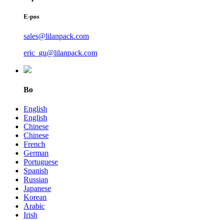
E-pos
sales@lilanpack.com
eric_gu@lilanpack.com
Bo
English
English
Chinese
Chinese
French
German
Portuguese
Spanish
Russian
Japanese
Korean
Arabic
Irish