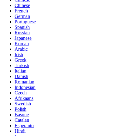
Chinese
French
German
Portuguese
Spanish
Russian
Japanese
Korean
Arabic
Irish
Greek
Turkish
Italian
Danish
Romanian
Indonesian
Czech
Afrikaans
Swedish
Polish
Basque
Catalan
Esperanto
Hindi