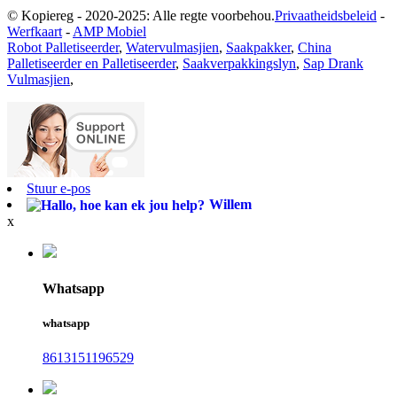
© Kopiereg - 2020-2025: Alle regte voorbehou.
Privaatheidsbeleid
-
Werfkaart
-
AMP Mobiel
Robot Palletiseerder
,
Watervulmasjien
,
Saakpakker
,
China
Palletiseerder en Palletiseerder
,
Saakverpakkingslyn
,
Sap Drank
Vulmasjien
,
Stuur e-pos
Willem
x
Whatsapp
whatsapp
8613151196529