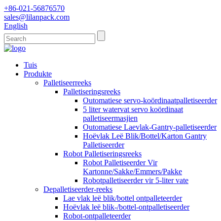
+86-021-56876570
sales@lilanpack.com
English
Tuis
Produkte
Palletiseerreeks
Palletiseringsreeks
Outomatiese servo-koördinaatpalletiseerder
5 liter watervat servo koördinaat
palletiseermasjien
Outomatiese Laevlak-Gantry-palletiseerder
Hoëvlak Leë Blik/Bottel/Karton Gantry
Palletiseerder
Robot Palletiseringsreeks
Robot Palletiseerder Vir
Kartonne/Sakke/Emmers/Pakke
Robotpalletiseerder vir 5-liter vate
Depalletiseerder-reeks
Lae vlak leë blik/bottel ontpalleteerder
Hoëvlak leë blik-/bottel-ontpalletiseerder
Robot-ontpalleteerder