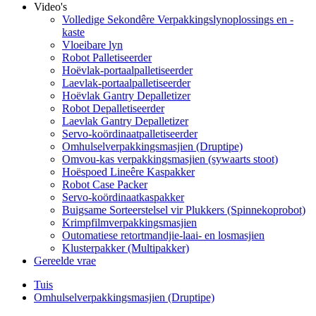
Video's
Volledige Sekondêre Verpakkingslynoplossings en -
kaste
Vloeibare lyn
Robot Palletiseerder
Hoëvlak-portaalpalletiseerder
Laevlak-portaalpalletiseerder
Hoëvlak Gantry Depalletizer
Robot Depalletiseerder
Laevlak Gantry Depalletizer
Servo-koördinaatpalletiseerder
Omhulselverpakkingsmasjien (Druptipe)
Omvou-kas verpakkingsmasjien (sywaarts stoot)
Hoëspoed Lineêre Kaspakker
Robot Case Packer
Servo-koördinaatkaspakker
Buigsame Sorteerstelsel vir Plukkers (Spinnekoprobot)
Krimpfilmverpakkingsmasjien
Outomatiese retortmandjie-laai- en losmasjien
Klusterpakker (Multipakker)
Gereelde vrae
Tuis
Omhulselverpakkingsmasjien (Druptipe)