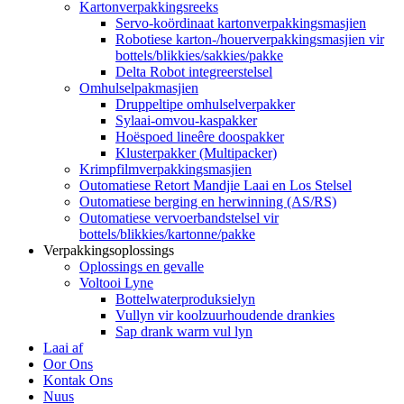
Kartonverpakkingsreeks
Servo-koördinaat kartonverpakkingsmasjien
Robotiese karton-/houerverpakkingsmasjien vir
bottels/blikkies/sakkies/pakke
Delta Robot integreerstelsel
Omhulselpakmasjien
Druppeltipe omhulselverpakker
Sylaai-omvou-kaspakker
Hoëspoed lineêre doospakker
Klusterpakker (Multipacker)
Krimpfilmverpakkingsmasjien
Outomatiese Retort Mandjie Laai en Los Stelsel
Outomatiese berging en herwinning (AS/RS)
Outomatiese vervoerbandstelsel vir
bottels/blikkies/kartonne/pakke
Verpakkingsoplossings
Oplossings en gevalle
Voltooi Lyne
Bottelwaterproduksielyn
Vullyn vir koolzuurhoudende drankies
Sap drank warm vul lyn
Laai af
Oor Ons
Kontak Ons
Nuus