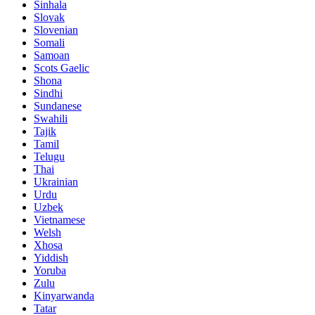
Sinhala
Slovak
Slovenian
Somali
Samoan
Scots Gaelic
Shona
Sindhi
Sundanese
Swahili
Tajik
Tamil
Telugu
Thai
Ukrainian
Urdu
Uzbek
Vietnamese
Welsh
Xhosa
Yiddish
Yoruba
Zulu
Kinyarwanda
Tatar