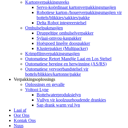
Kartonverpakkingsreeks
Servo-koördinaat kartonverpakkingsmasjien
Robotiese karton-/houerverpakkingsmasjien vir
bottels/blikkies/sakkies/pakke
Delta Robot integreerstelsel
Omhulselpakmasjien
Druppeltipe omhulselverpakker
Sylaai-omvou-kaspakker
Hoëspoed lineêre doospakker
Klusterpakker (Multipacker)
Krimpfilmverpakkingsmasjien
Outomatiese Retort Mandjie Laai en Los Stelsel
Outomatiese berging en herwinning (AS/RS)
Outomatiese vervoerbandstelsel vir
bottels/blikkies/kartonne/pakke
Verpakkingsoplossings
Oplossings en gevalle
Voltooi Lyne
Bottelwaterproduksielyn
Vullyn vir koolzuurhoudende drankies
Sap drank warm vul lyn
Laai af
Oor Ons
Kontak Ons
Nuus