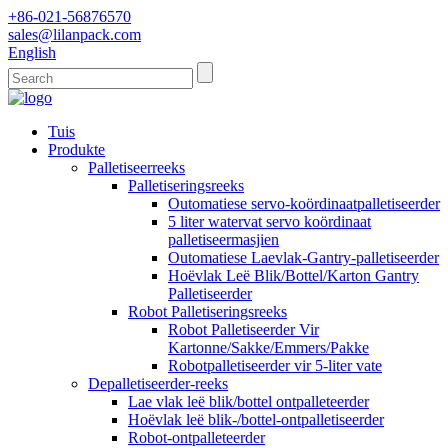
+86-021-56876570
sales@lilanpack.com
English
Tuis
Produkte
Palletiseerreeks
Palletiseringsreeks
Outomatiese servo-koördinaatpalletiseerder
5 liter watervat servo koördinaat
palletiseermasjien
Outomatiese Laevlak-Gantry-palletiseerder
Hoëvlak Leë Blik/Bottel/Karton Gantry
Palletiseerder
Robot Palletiseringsreeks
Robot Palletiseerder Vir
Kartonne/Sakke/Emmers/Pakke
Robotpalletiseerder vir 5-liter vate
Depalletiseerder-reeks
Lae vlak leë blik/bottel ontpalleteerder
Hoëvlak leë blik-/bottel-ontpalletiseerder
Robot-ontpalleteerder