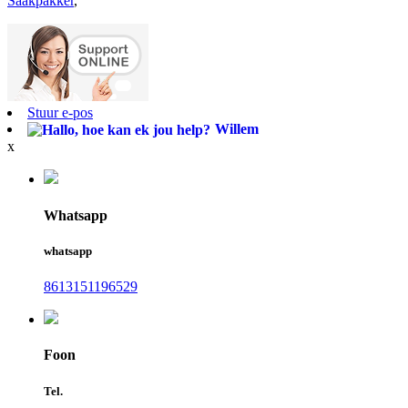
Saakpakker
,
Stuur e-pos
Willem
x
Whatsapp
whatsapp
8613151196529
Foon
Tel.