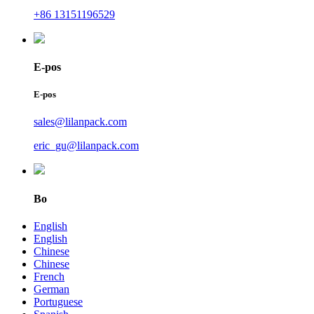
+86 13151196529
E-pos
E-pos
sales@lilanpack.com
eric_gu@lilanpack.com
Bo
English
English
Chinese
Chinese
French
German
Portuguese