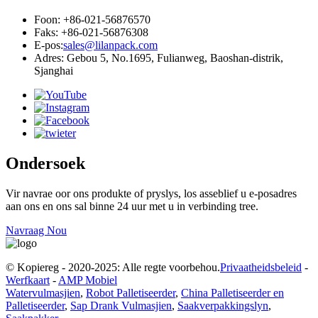
Foon: +86-021-56876570
Faks: +86-021-56876308
E-pos:
sales@lilanpack.com
Adres: Gebou 5, No.1695, Fulianweg, Baoshan-distrik,
Sjanghai
Ondersoek
Vir navrae oor ons produkte of pryslys, los asseblief u e-posadres
aan ons en ons sal binne 24 uur met u in verbinding tree.
Navraag Nou
© Kopiereg - 2020-2025: Alle regte voorbehou.
Privaatheidsbeleid
-
Werfkaart
-
AMP Mobiel
Watervulmasjien
,
Robot Palletiseerder
,
China Palletiseerder en
Palletiseerder
,
Sap Drank Vulmasjien
,
Saakverpakkingslyn
,