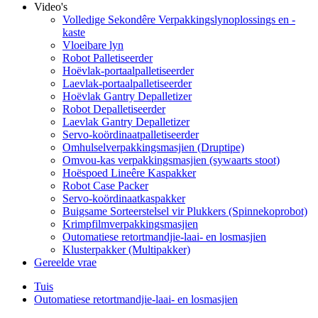
Video's
Volledige Sekondêre Verpakkingslynoplossings en -
kaste
Vloeibare lyn
Robot Palletiseerder
Hoëvlak-portaalpalletiseerder
Laevlak-portaalpalletiseerder
Hoëvlak Gantry Depalletizer
Robot Depalletiseerder
Laevlak Gantry Depalletizer
Servo-koördinaatpalletiseerder
Omhulselverpakkingsmasjien (Druptipe)
Omvou-kas verpakkingsmasjien (sywaarts stoot)
Hoëspoed Lineêre Kaspakker
Robot Case Packer
Servo-koördinaatkaspakker
Buigsame Sorteerstelsel vir Plukkers (Spinnekoprobot)
Krimpfilmverpakkingsmasjien
Outomatiese retortmandjie-laai- en losmasjien
Klusterpakker (Multipakker)
Gereelde vrae
Tuis
Outomatiese retortmandjie-laai- en losmasjien